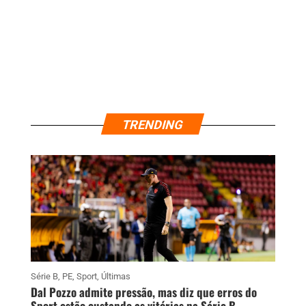
TRENDING
Série B
,
PE
,
Sport
,
Últimas
Dal Pozzo admite pressão, mas diz que erros do
Sport estão custando as vitórias na Série B