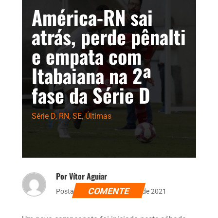
América-RN sai
atrás, perde pênalti
e empata com
Itabaiana na 2ª
fase da Série D
Série D
,
RN
,
SE
,
Últimas
Por Vítor Aguiar
COMENTE
Postado dia 10 de setembro de 2021