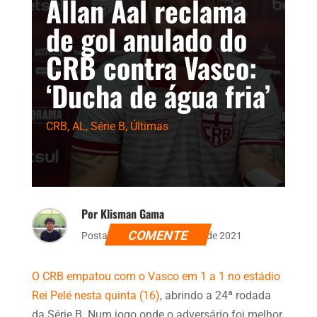
Allan Aal reclama
de gol anulado do
CRB contra Vasco:
‘Ducha de água fria’
CRB
,
AL
,
Série B
,
Últimas
Por Klisman Gama
COMENTE
Postado dia 16 de setembro de 2021
O CRB empatou com o Vasco em 1 a 1 no estádio
Rei Pelé nesta quinta (16)
, abrindo a 24ª rodada
da Série B. Num jogo onde o adversário foi melhor