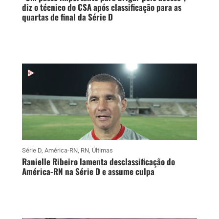
diz o técnico do CSA após classificação para as
quartas de final da Série D
Série D
,
América-RN
,
RN
,
Últimas
Ranielle Ribeiro lamenta desclassificação do
América-RN na Série D e assume culpa