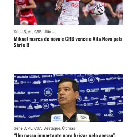
Série B
,
AL
,
CRB
,
Últimas
Mikael marca de novo e CRB vence o Vila Nova pela
Série B
Série D
,
AL
,
CSA
,
Destaque
,
Últimas
“Um passo importante para brigar pelo acesso”,