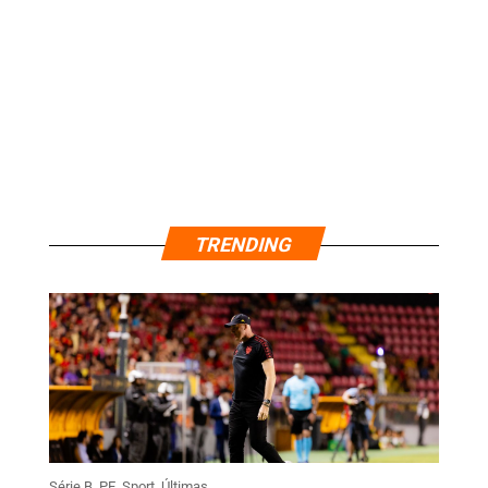
TRENDING
Série B
,
PE
,
Sport
,
Últimas