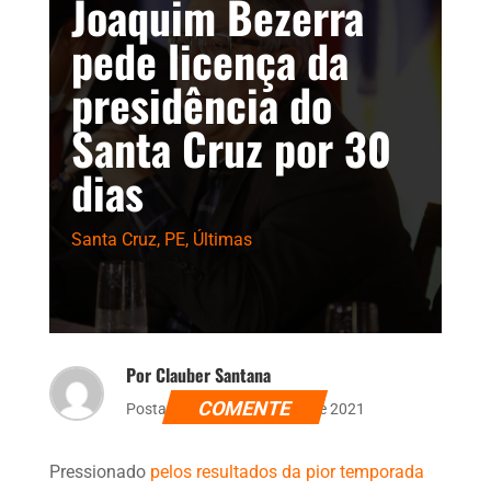
Joaquim Bezerra
pede licença da
presidência do
Santa Cruz por 30
dias
Santa Cruz
,
PE
,
Últimas
Por Clauber Santana
COMENTE
Postado dia 20 de outubro de 2021
Pressionado
pelos resultados da pior temporada