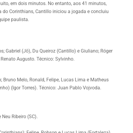
uito, em dois minutos. No entanto, aos 41 minutos,
 do Corinthians, Cantillo iniciou a jogada e concluiu
quipe paulista.
s; Gabriel (Jô), Du Queiroz (Cantillo) e Giuliano; Róger
 Renato Augusto. Técnico: Sylvinho.
; Bruno Melo, Ronald, Felipe, Lucas Lima e Matheus
ho) (Igor Torres). Técnico: Juan Pablo Vojvoda.
.
e Neu Ribeiro (SC).
orinthians); Felipe, Robson e Lucas Lima (Fortaleza).