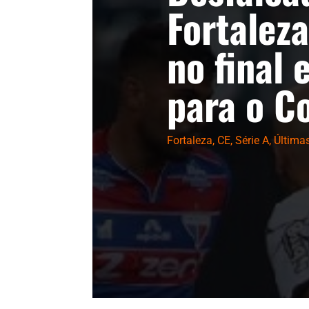
Fortaleza
no final 
para o C
Fortaleza
,
CE
,
Série A
,
Última