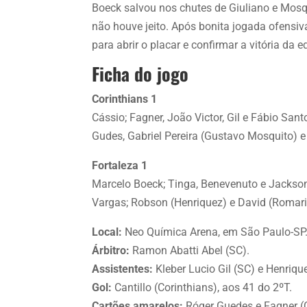
Boeck salvou nos chutes de Giuliano e Mosq
não houve jeito. Após bonita jogada ofensiva
para abrir o placar e confirmar a vitória da e
Ficha do jogo
Corinthians 1
Cássio; Fagner, João Victor, Gil e Fábio Santo
Gudes, Gabriel Pereira (Gustavo Mosquito) e
Fortaleza 1
Marcelo Boeck; Tinga, Benevenuto e Jackson
Vargas; Robson (Henriquez) e David (Romarin
Local:
Neo Química Arena, em São Paulo-SP
Árbitro:
Ramon Abatti Abel (SC).
Assistentes:
Kleber Lucio Gil (SC) e Henriqu
Gol:
Cantillo (Corinthians), aos 41 do 2ºT.
Cartões amarelos:
Róger Guedes e Fagner (C