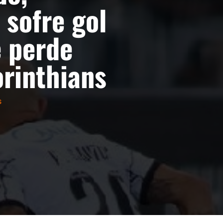
 sofre gol
e perde
orinthians
s