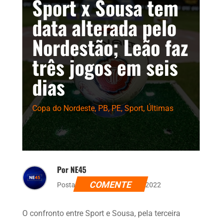
Sport x Sousa tem
data alterada pelo
Nordestão; Leão faz
três jogos em seis
dias
Copa do Nordeste
,
PB
,
PE
,
Sport
,
Últimas
Por NE45
COMENTE
Postado dia 28 de janeiro de 2022
O confronto entre Sport e Sousa, pela terceira