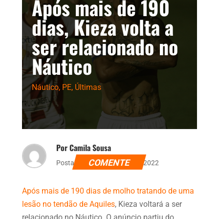
Após mais de 190
dias, Kieza volta a
ser relacionado no
Náutico
Náutico
,
PE
,
Últimas
Por Camila Sousa
COMENTE
Postado dia 31 de janeiro de 2022
Após mais de 190 dias de molho tratando de uma
lesão no tendão de Aquiles
, Kieza voltará a ser
relacionado no Náutico. O anúncio partiu do