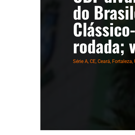
do Brasi
Clássico
rodada; v
Série A
,
CE
,
Ceará
,
Fortaleza
,