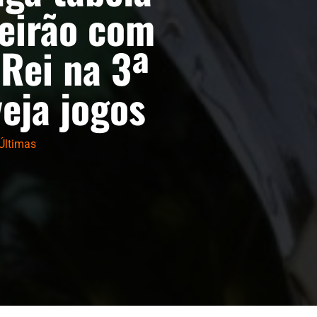
leirão com
-Rei na 3ª
eja jogos
Últimas