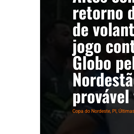
retorno 
de volan
jogo con
Globo pe
Nordestã
provável
Copa do Nordeste
,
PI
,
Última