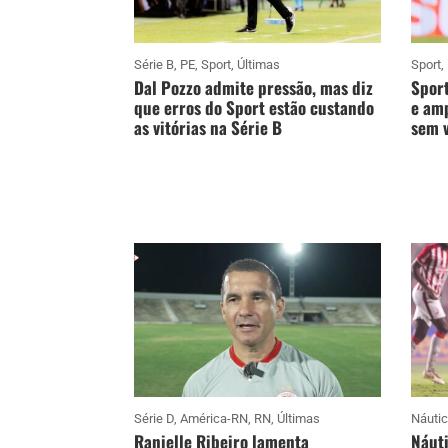
Série B
,
PE
,
Sport
,
Últimas
Sport
,
Dal Pozzo admite pressão, mas diz
Sport
que erros do Sport estão custando
e amp
as vitórias na Série B
sem v
Série D
,
América-RN
,
RN
,
Últimas
Náuti
Ranielle Ribeiro lamenta
Náuti