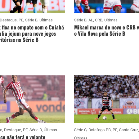
Destaque
,
PE
,
Série B
,
Últimas
Série B
,
AL
,
CRB
,
Últimas
 fica no empate com o Cuiabá
Mikael marca de novo e CRB 
lia jejum para nove jogos
o Vila Nova pela Série B
itórias na Série B
co
,
Destaque
,
PE
,
Série B
,
Últimas
Série C
,
Botafogo-PB
,
PE
,
Santa Cruz
,
co não terá o volante
Últimas