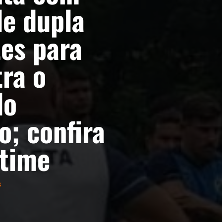
de dupla
tes para
tra o
lo
o; confira
 time
s