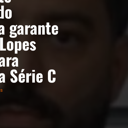
do
a garante
 Lopes
ara
a Série C
as