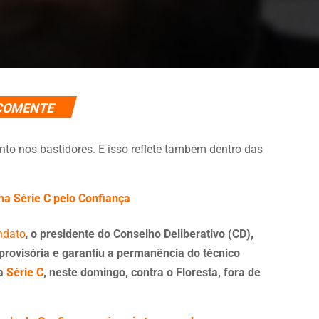
COMENTE
o nos bastidores. E isso reflete também dentro das
 na Série C pelo Confiança
ndato
,
o presidente do Conselho Deliberativo (CD),
provisória e garantiu a permanência do técnico
da
Série C
, neste domingo, contra o Floresta, fora de