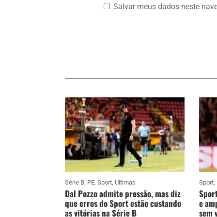
Salvar meus dados neste nave
Série B
,
PE
,
Sport
,
Últimas
Sport
,
Dal Pozzo admite pressão, mas diz
Sport
que erros do Sport estão custando
e amp
as vitórias na Série B
sem v