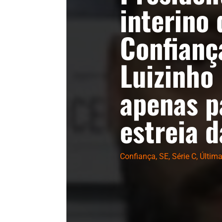
interino 
Confianç
Luizinho
apenas p
estreia d
Confiança
,
SE
,
Série C
,
Últim