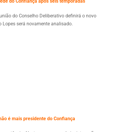
spede do Confiança após seis temporadas
nião do Conselho Deliberativo definirá o novo
nho Lopes será novamente analisado.
não é mais presidente do Confiança