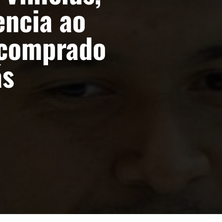
encia ao
 comprado
ás