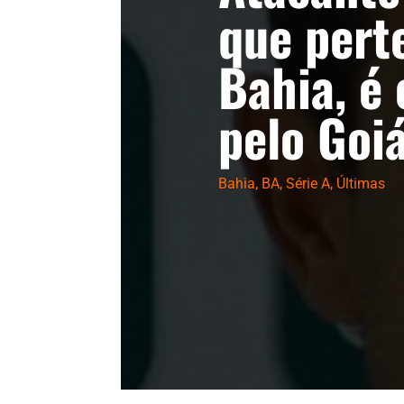
que pert
Bahia, é
pelo Goi
Bahia
,
BA
,
Série A
,
Últimas