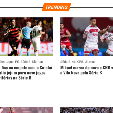
TRENDING
Destaque
,
PE
,
Série B
,
Últimas
Série B
,
AL
,
CRB
,
Últimas
 fica no empate com o Cuiabá
Mikael marca de novo e CRB 
lia jejum para nove jogos
o Vila Nova pela Série B
itórias na Série B