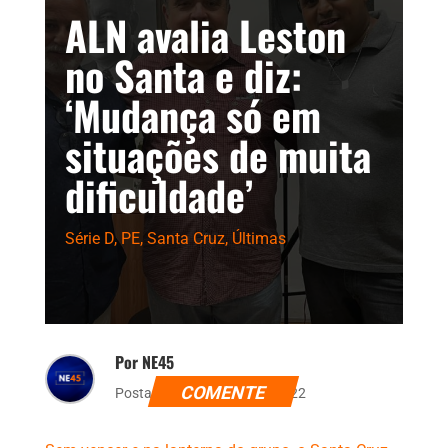
ALN avalia Leston
no Santa e diz:
‘Mudança só em
situações de muita
dificuldade’
Série D
,
PE
,
Santa Cruz
,
Últimas
Por NE45
COMENTE
Postado dia 7 de maio de 2022