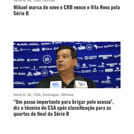
Série B
,
AL
,
CRB
,
Últimas
Mikael marca de novo e CRB vence o Vila Nova pela
Série B
Série D
,
AL
,
CSA
,
Destaque
,
Últimas
“Um passo importante para brigar pelo acesso”,
diz o técnico do CSA após classificação para as
quartas de final da Série D