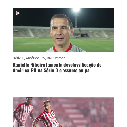
Série D
,
América-RN
,
RN
,
Últimas
Ranielle Ribeiro lamenta desclassificação do
América-RN na Série D e assume culpa