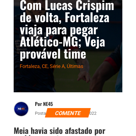
Com Lucas Crispim
de volta, Fortaleza
viaja para pegar
Atlético-MG; Veja
provável time
Fortaleza
,
CE
,
Série A
,
Últimas
Por NE45
COMENTE
Postado dia 24 de junho de 2022
Meia havia sido afastado por