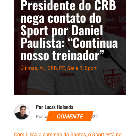
Presidente do CRB
nega contato do
Sport por Daniel
Paulista: “Continua
nosso treinador”
Últimas
,
AL
,
CRB
,
PE
,
Série B
,
Sport
Por Lucas Holanda
COMENTE
Postado dia 19 de julho de 2022
Com Lisca a caminho do Santos, o Sport está no