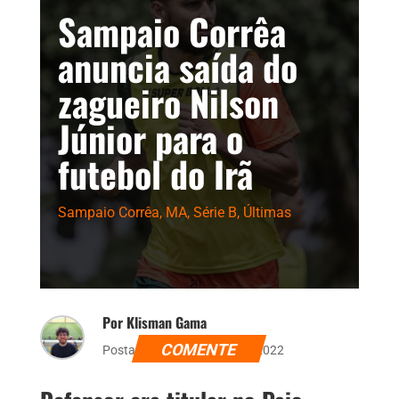
Sampaio Corrêa
anuncia saída do
zagueiro Nilson
Júnior para o
futebol do Irã
Sampaio Corrêa
,
MA
,
Série B
,
Últimas
Por Klisman Gama
COMENTE
Postado dia 3 de agosto de 2022