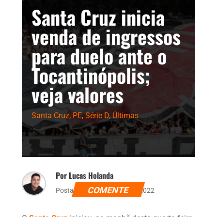
Santa Cruz inicia
venda de ingressos
para duelo ante o
Tocantinópolis;
veja valores
Santa Cruz
,
PE
,
Série D
,
Últimas
Por Lucas Holanda
COMENTE
Postado dia 3 de agosto de 2022