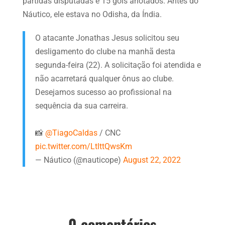
partidas disputadas e 15 gols anotados. Antes do
Náutico, ele estava no Odisha, da Índia.
O atacante Jonathas Jesus solicitou seu
desligamento do clube na manhã desta
segunda-feira (22). A solicitação foi atendida e
não acarretará qualquer ônus ao clube.
Desejamos sucesso ao profissional na
sequência da sua carreira.
📸
@TiagoCaldas
/ CNC
pic.twitter.com/LtlttQwsKm
— Náutico (@nauticope)
August 22, 2022
0 comentários