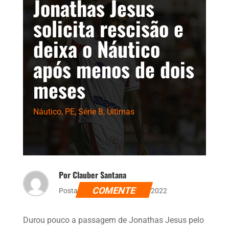
Jonathas Jesus
solicita rescisão e
deixa o Náutico
após menos de dois
meses
Náutico
,
PE
,
Série B
,
Últimas
Por Clauber Santana
COMENTE
Postado dia 22 de agosto de 2022
Durou pouco a passagem de Jonathas Jesus pelo