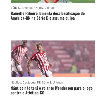
Série D
,
América-RN
,
RN
,
Últimas
Ranielle Ribeiro lamenta desclassificação do
América-RN na Série D e assume culpa
Náutico
,
Destaque
,
PE
,
Série B
,
Últimas
Náutico não terá o volante Wenderson para o jogo
contra o Atlético-GO