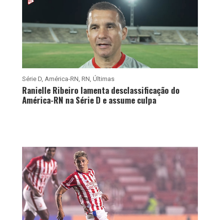
Série D
,
América-RN
,
RN
,
Últimas
Ranielle Ribeiro lamenta desclassificação do
América-RN na Série D e assume culpa