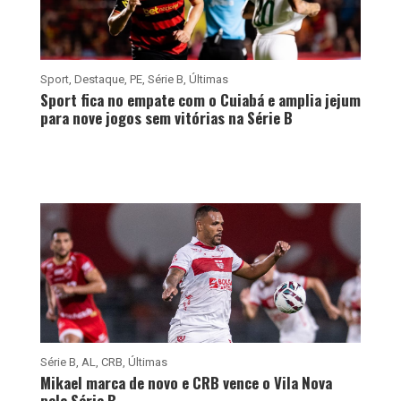
Sport
,
Destaque
,
PE
,
Série B
,
Últimas
Sport fica no empate com o Cuiabá e amplia jejum
para nove jogos sem vitórias na Série B
Série B
,
AL
,
CRB
,
Últimas
Mikael marca de novo e CRB vence o Vila Nova
pela Série B