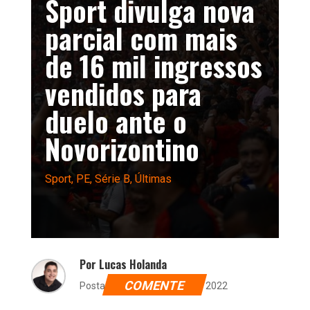
Sport divulga nova
parcial com mais
de 16 mil ingressos
vendidos para
duelo ante o
Novorizontino
Sport
,
PE
,
Série B
,
Últimas
Por Lucas Holanda
COMENTE
Postado dia 29 de agosto de 2022