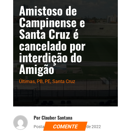
Amistoso de
Campinense e
Santa Cruz é
cancelado por
interdição do
Amigão
Últimas
,
PB
,
PE
,
Santa Cruz
Por Clauber Santana
COMENTE
Postado dia 22 de dezembro de 2022