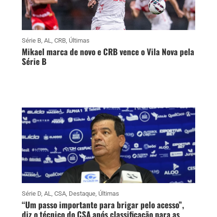
Série B
,
AL
,
CRB
,
Últimas
Mikael marca de novo e CRB vence o Vila Nova pela
Série B
Série D
,
AL
,
CSA
,
Destaque
,
Últimas
“Um passo importante para brigar pelo acesso”,
diz o técnico do CSA após classificação para as