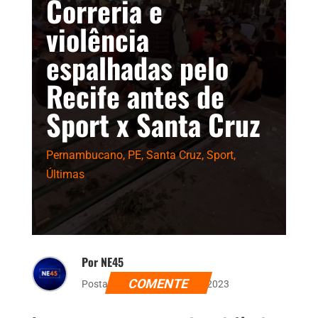
Correria e
violência
espalhadas pelo
Recife antes de
Sport x Santa Cruz
Pernambucano
,
PE
,
Santa Cruz
,
Sport
,
Últimas
Por NE45
COMENTE
Postado dia 11 de março de 2023