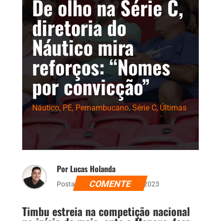
De olho na Série C,
diretoria do
Náutico mira
reforços: “Nomes
por convicção”
Náutico
,
PE
,
Pernambucano
,
Série C
,
Últimas
Por Lucas Holanda
COMENTE
Postado dia 28 de março de 2023
Timbu estreia na competição nacional