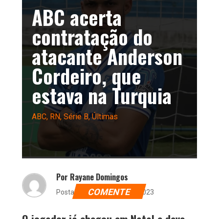
ABC acerta
contratação do
atacante Anderson
Cordeiro, que
estava na Turquia
ABC
,
RN
,
Série B
,
Últimas
Por Rayane Domingos
COMENTE
Postado dia 27 de julho de 2023
O jogador já chegou em Natal e deve