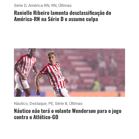
Série D
,
América-RN
,
RN
,
Últimas
Ranielle Ribeiro lamenta desclassificação do
América-RN na Série D e assume culpa
Náutico
,
Destaque
,
PE
,
Série B
,
Últimas
Náutico não terá o volante Wenderson para o jogo
contra o Atlético-GO