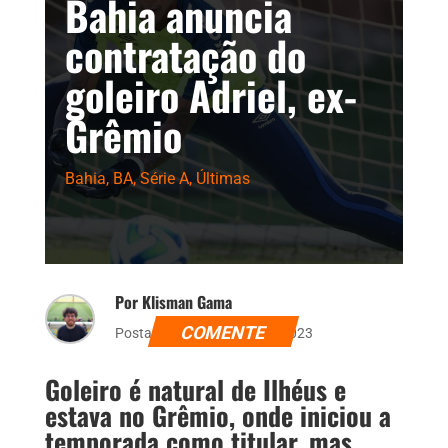
Bahia anuncia
contratação do
goleiro Adriel, ex-
Grêmio
Bahia
,
BA
,
Série A
,
Últimas
Por Klisman Gama
COMENTE
Postado dia 27 de julho de 2023
Goleiro é natural de Ilhéus e
estava no Grêmio, onde iniciou a
temporada como titular, mas