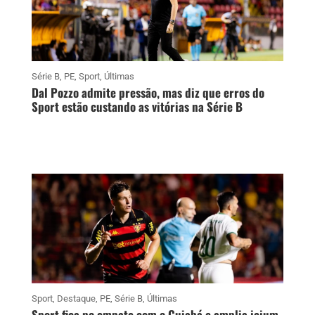
Série B
,
PE
,
Sport
,
Últimas
Dal Pozzo admite pressão, mas diz que erros do
Sport estão custando as vitórias na Série B
Sport
,
Destaque
,
PE
,
Série B
,
Últimas
Sport fica no empate com o Cuiabá e amplia jejum