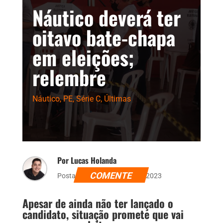
Náutico deverá ter
oitavo bate-chapa
em eleições;
relembre
Náutico
,
PE
,
Série C
,
Últimas
Por Lucas Holanda
COMENTE
Postado dia 7 de outubro de 2023
Apesar de ainda não ter lançado o
candidato, situação promete que vai