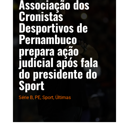
Associação dos
Cronistas
Desportivos de
Pernambuco
prepara ação
judicial após fala
do presidente do
Sport
Série B
,
PE
,
Sport
,
Últimas