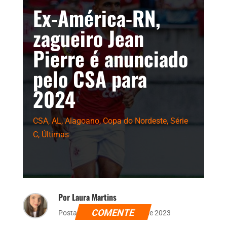
Ex-América-RN,
zagueiro Jean
Pierre é anunciado
pelo CSA para
2024
CSA
,
AL
,
Alagoano
,
Copa do Nordeste
,
Série
C
,
Últimas
Por Laura Martins
COMENTE
Postado dia 6 de dezembro de 2023