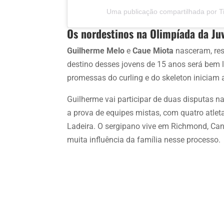
Uma publicação compartilhada por Ti
Os nordestinos na Olimpíada da Ju
Guilherme Melo
e
Caue Miota
nasceram, res
destino desses jovens de 15 anos será bem l
promessas do curling e do skeleton iniciam
Guilherme vai participar de duas disputas na
a prova de equipes mistas, com quatro atlet
Ladeira. O sergipano vive em Richmond, Cana
muita influência da família nesse processo.