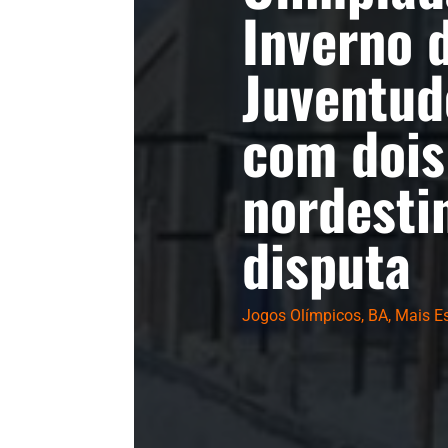
Inverno 
Juventu
com dois
nordesti
disputa
Jogos Olímpicos
,
BA
,
Mais E