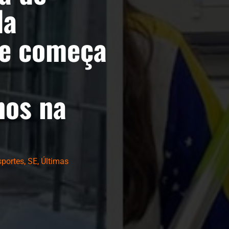
da
de começa
nos na
sportes
,
SE
,
Últimas