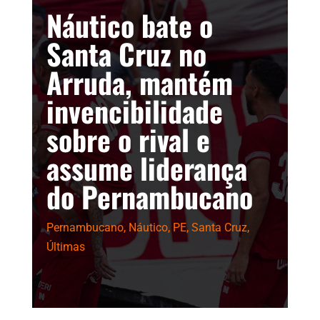
Náutico bate o
Santa Cruz no
Arruda, mantém
invencibilidade
sobre o rival e
assume liderança
do Pernambucano
Pernambucano
,
Náutico
,
PE
,
Santa Cruz
,
Últimas