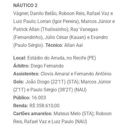
NÁUTICO 2
Vágner; Danilo Belão, Robson Reis, Rafael Vaz e
Luiz Paulo; Lorran (Igor Pereira), Marcos Júnior e
Patrick Allan (Thalissinho); Ray Vanegas
(Fernandinho), Júlio César (Kauan) e Evandro
(Paulo Sérgio).
Técnico
: Allan Aal
Local:
Estádio do Arruda, no Recife (PE)
Árbitro:
Diego Fernando
Assistentes:
Clovis Amaral e Fernando Antônio
Gols:
João Diogo (22’1T) (STA); Marcos Júnior
(2’1T) e Paulo Sérgio (38’2T) (NAU)
Público:
16.003
Renda:
R$ 358.610,00
Cartões amarelos:
Mateus Melo (STA); Robson
Reis, Rafael Vaz e Luiz Paulo (NAU)