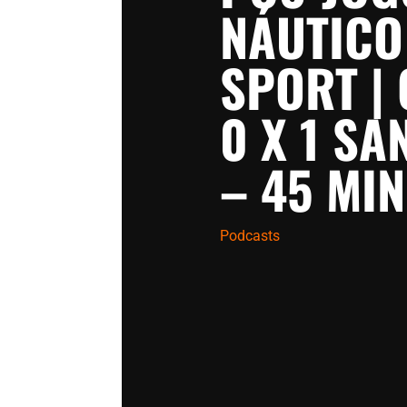
NÁUTICO 
SPORT |
0 X 1 SA
– 45 MI
Podcasts