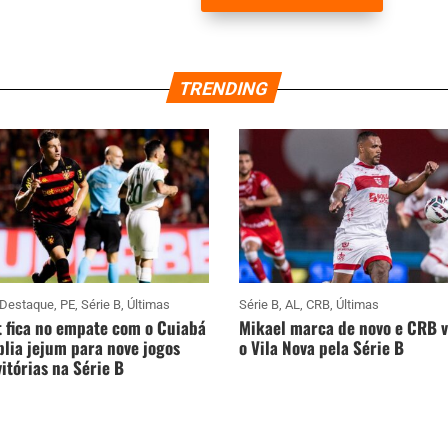
TRENDING
Destaque
,
PE
,
Série B
,
Últimas
Série B
,
AL
,
CRB
,
Últimas
 fica no empate com o Cuiabá
Mikael marca de novo e CRB 
lia jejum para nove jogos
o Vila Nova pela Série B
itórias na Série B