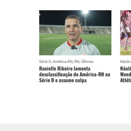
Série D
,
América-RN
,
RN
,
Últimas
Náuti
Ranielle Ribeiro lamenta
Náuti
desclassificação do América-RN na
Wende
Série D e assume culpa
Atlét