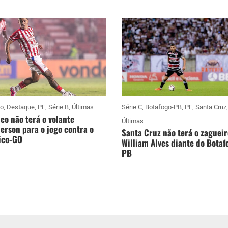
co
,
Destaque
,
PE
,
Série B
,
Últimas
Série C
,
Botafogo-PB
,
PE
,
Santa Cruz
,
co não terá o volante
Últimas
rson para o jogo contra o
Santa Cruz não terá o zagueir
ico-GO
William Alves diante do Botaf
PB