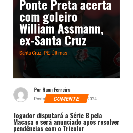
Ponte Preta acerta
com goleiro
William Assmann,
ex-Santa Cruz
Santa Cruz
,
PE
,
Últimas
Por Ruan Ferreira
COMENTE
Postado dia 27 de março de 2024
Jogador disputará a Série B pela
Macaca e será anunciado após resolver
pendências com o Tricolor