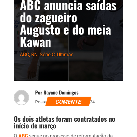
ABC anuncia saídas
do zagueiro
Augusto e do meia
Kawan
ABC
,
RN
,
Série C
,
Últimas
Por Rayane Domingos
COMENTE
Postado dia 12 de abril de 2024
Os dois atletas foram contratados no
início de março
O
ABC
segue no processo de reformulação da