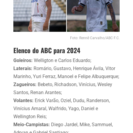
Foto: Rennê Carvalho/ABC F.C.
Elenco do ABC para 2024
Goleiros:
Welligton e Carlos Eduardo;
Laterais:
Romário, Gustavo, Henrique Ávila, Vitor
Marinho, Yuri Ferraz, Manoel e Felipe Albuquerque;
Zagueiros:
Bebeto, Richadson, Vinícius, Wesley
Santos, Renan Arantes;
Volantes:
Erick Varão, Oziel, Dudu, Randerson,
Vinícius Amaral, Walfrido, Yago, Daniel e
Wellington Reis;
Meio-Campistas:
Diego Jardel, Mike, Sammuel,
Adryan e Gabriel Santiago;