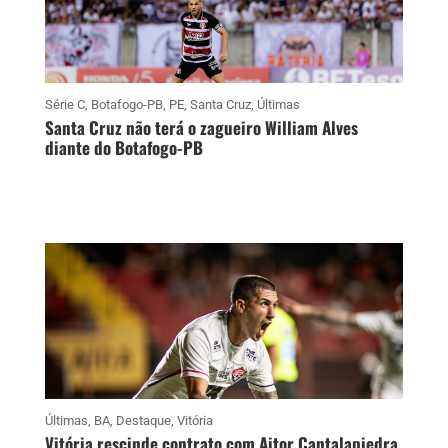
Série C
,
Botafogo-PB
,
PE
,
Santa Cruz
,
Últimas
Santa Cruz não terá o zagueiro William Alves
diante do Botafogo-PB
Últimas
,
BA
,
Destaque
,
Vitória
Vitória rescinde contrato com Aitor Cantalapiedra