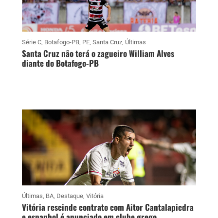
Série C
,
Botafogo-PB
,
PE
,
Santa Cruz
,
Últimas
Santa Cruz não terá o zagueiro William Alves
diante do Botafogo-PB
Últimas
,
BA
,
Destaque
,
Vitória
Vitória rescinde contrato com Aitor Cantalapiedra
e espanhol é anunciado em clube grego