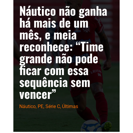
Náutico não ganha
há mais de um
mês, e meia
reconhece: “Time
grande não pode
ficar com essa
sequência sem
vencer”
Náutico
,
PE
,
Série C
,
Últimas