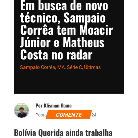
Em busca de novo
técnico, Sampaio
Corrêa tem Moacir
Júnior e Matheus
Costa no radar
Sampaio Corrêa
,
MA
,
Série C
,
Últimas
Por Klisman Gama
COMENTE
Postado dia 29 de julho de 2024
Bolívia Querida ainda trabalha