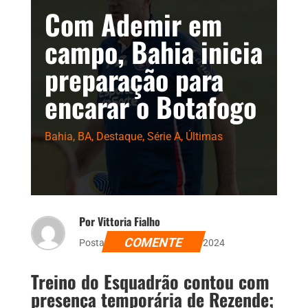
Com Ademir em
campo, Bahia inicia
preparação para
encarar o Botafogo
Bahia
,
BA
,
Destaque
,
Série A
,
Últimas
Por Vittoria Fialho
COMENTE
Postado dia 21 de agosto de 2024
Treino do Esquadrão contou com
presença temporária de Rezende;