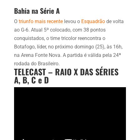
Bahia na Série A
O
triunfo mais recente
levou o
Esquadrão
de volta
ao G-6. Atual 5º colocado, com 38 pontos
conquistados, o time tricolor reencontra o
Botafogo, líder, no próximo domingo (25), às 16h,
na Arena Fonte Nova. A partida é válida pela 24ª
rodada do Brasileiro.
TELECAST – RAIO X DAS SÉRIES
A, B, C e D