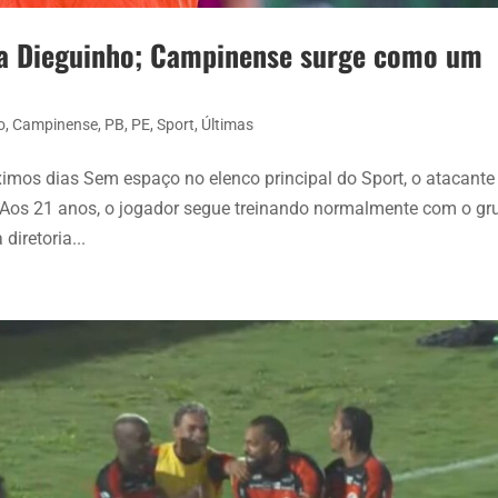
ra Dieguinho; Campinense surge como um
o
,
Campinense
,
PB
,
PE
,
Sport
,
Últimas
óximos dias Sem espaço no elenco principal do Sport, o atacante
Aos 21 anos, o jogador segue treinando normalmente com o gr
diretoria...