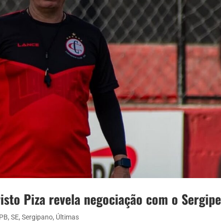
isto Piza revela negociação com o Sergip
PB
,
SE
,
Sergipano
,
Últimas