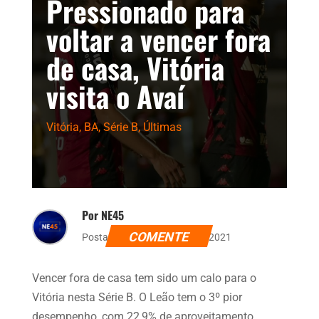
Pressionado para
voltar a vencer fora
de casa, Vitória
visita o Avaí
Vitória
,
BA
,
Série B
,
Últimas
Por NE45
COMENTE
Postado dia 12 de janeiro de 2021
Vencer fora de casa tem sido um calo para o
Vitória nesta Série B. O Leão tem o 3º pior
desempenho, com 22,9% de aproveitamento,