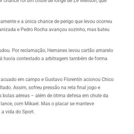
r chance foi um chute de longe de Zé Welison, que
vamente e a única chance de perigo que levou ocorreu
ganizada e Pedro Rocha avançou sozinho, mas bateu
udou. Por reclamação, Hernanes levou cartão amarelo
, já havia contestado a arbitragem também de forma
 acuado em campo e Gustavo Florentín acionou Chico
ultado. Assim, sofreu pressão na reta final jogo e
s bolas aéreas – além de ótima defesa em chute da
o lance, com Mikael. Mas o placar se manteve
 a vida do Sport.