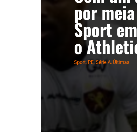
por meia
Sport e
o Athleti
Sport
,
PE
,
Série A
,
Últimas