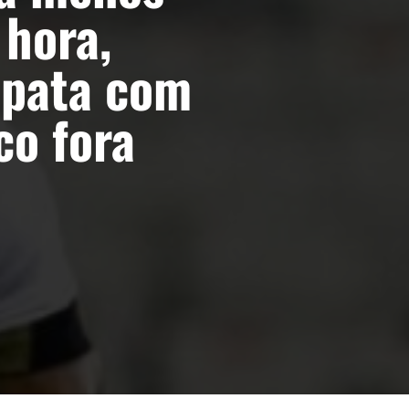
 hora,
mpata com
co fora