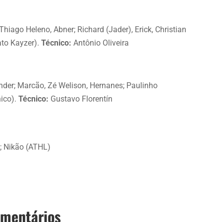
Thiago Heleno, Abner; Richard (Jader), Erick, Christian
ato Kayzer).
Técnico:
Antônio Oliveira
nder; Marcão, Zé Welison, Hernanes; Paulinho
hico).
Técnico:
Gustavo Florentín
; Nikão (ATHL)
omentários