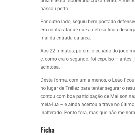
área e tentar sobretudo cruzamento. A melho
passou perto.
Por outro lado, seguiu bem postado defensi
em contra-ataque que a defesa ficou desor
mal da entrada da área.
Aos 22 minutos, porém, o cenário do jogo m
e, como era o segundo, foi expulso – antes
acintosa.
Desta forma, com um a menos, o Leão ficou
no lugar de Tréllez para tentar segurar o res
contou com boa participação de Mailson na
meia-lua – e ainda acertou a trave no últim
inalterado. Ponto fora, mas que não melhora
Ficha