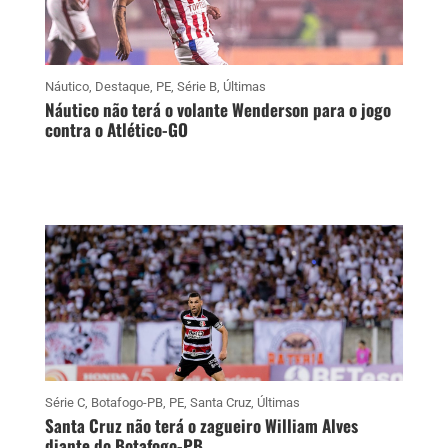
Náutico
,
Destaque
,
PE
,
Série B
,
Últimas
Náutico não terá o volante Wenderson para o jogo
contra o Atlético-GO
Série C
,
Botafogo-PB
,
PE
,
Santa Cruz
,
Últimas
Santa Cruz não terá o zagueiro William Alves
diante do Botafogo-PB