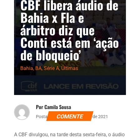
CBF libera áudio de
Bahia x Fla e
árbitro diz que
Conti está em ‘ação
de bloqueio’
Bahia
,
BA
,
Série A
,
Últimas
Por Camila Sousa
COMENTE
Postado dia 11 de novembro de 2021
A CBF divulgou, na tarde desta sexta-feira, o áudio