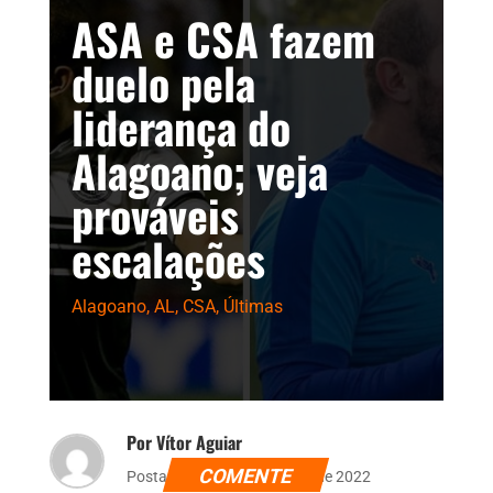
ASA e CSA fazem
duelo pela
liderança do
Alagoano; veja
prováveis
escalações
Alagoano
,
AL
,
CSA
,
Últimas
Por Vítor Aguiar
COMENTE
Postado dia 25 de fevereiro de 2022