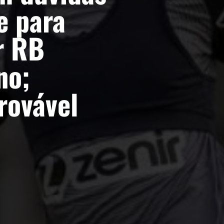
e para
r RB
no;
rovável