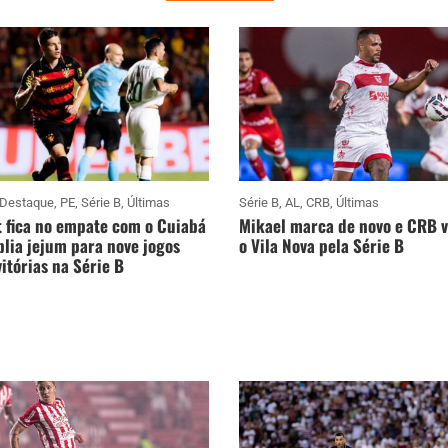
Destaque
,
PE
,
Série B
,
Últimas
Série B
,
AL
,
CRB
,
Últimas
 fica no empate com o Cuiabá
Mikael marca de novo e CRB 
lia jejum para nove jogos
o Vila Nova pela Série B
itórias na Série B