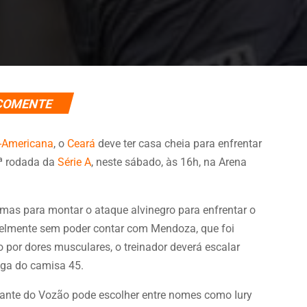
COMENTE
l-Americana
, o
Ceará
deve ter casa cheia para enfrentar
4ª rodada da
Série A
, neste sábado, às 16h, na Arena
lemas para montar o ataque alvinegro para enfrentar o
elmente sem poder contar com Mendoza, que foi
 por dores musculares, o treinador deverá escalar
vaga do camisa 45.
te do Vozão pode escolher entre nomes como Iury