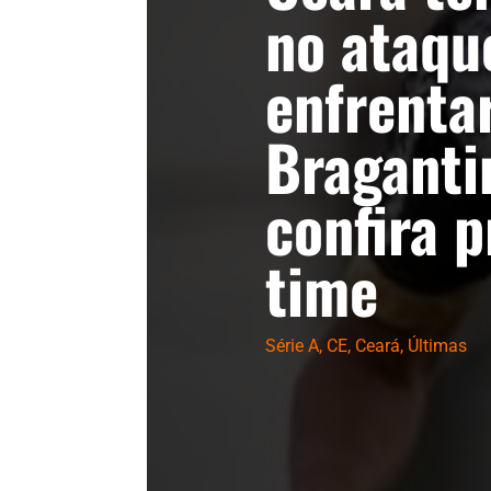
no ataqu
enfrenta
Braganti
confira p
time
Série A
,
CE
,
Ceará
,
Últimas