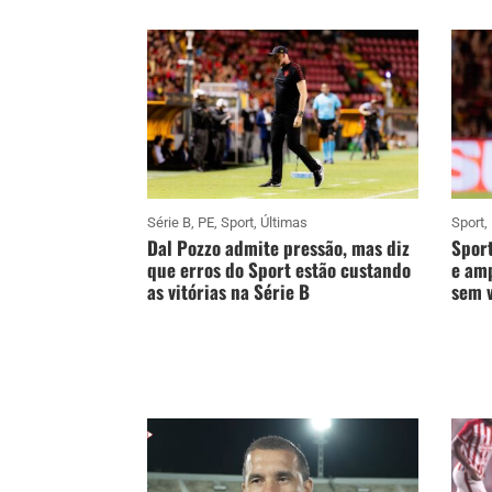
Série B
,
PE
,
Sport
,
Últimas
Sport
,
Dal Pozzo admite pressão, mas diz
Sport
que erros do Sport estão custando
e amp
as vitórias na Série B
sem v