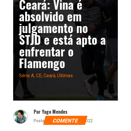
Ceará: Vina é
absolvido em
julgamento no
STJD e está apto a
enfrentar o
Flamengo
Série A
,
CE
,
Ceará
,
Últimas
Por Yago Mendes
COMENTE
Postado dia 13 de maio de 2022