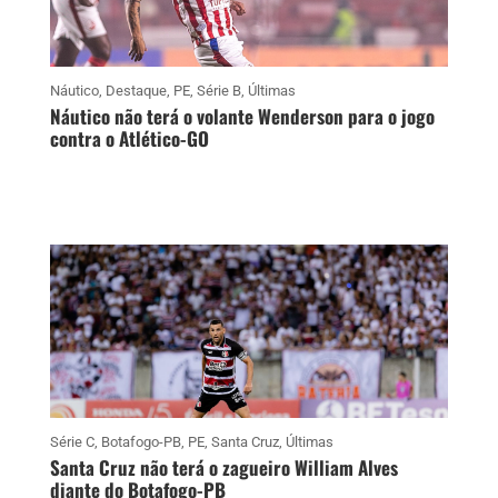
Náutico
,
Destaque
,
PE
,
Série B
,
Últimas
Náutico não terá o volante Wenderson para o jogo
contra o Atlético-GO
Série C
,
Botafogo-PB
,
PE
,
Santa Cruz
,
Últimas
Santa Cruz não terá o zagueiro William Alves
diante do Botafogo-PB