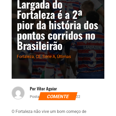
Largada do
Fortaleza é a 2ª
pior da história dos
pontos corridos no
Brasileirão
Fortaleza
,
CE
,
Série A
,
Últimas
Por Vítor Aguiar
COMENTE
Postado dia 2 de junho de 2022
O Fortaleza não vive um bom começo de