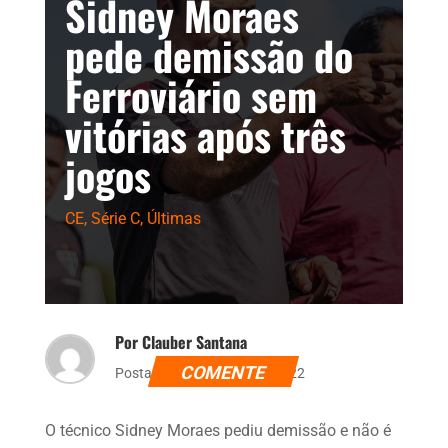
Sidney Moraes
pede demissão do
Ferroviário sem
vitórias após três
jogos
CE
,
Série C
,
Últimas
Por Clauber Santana
COMENTE
Postado dia 4 de julho de 2022
O técnico Sidney Moraes pediu demissão e não é