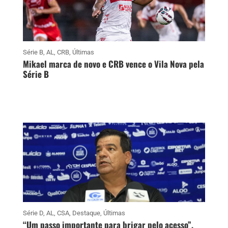
Série B
,
AL
,
CRB
,
Últimas
Mikael marca de novo e CRB vence o Vila Nova pela
Série B
Série D
,
AL
,
CSA
,
Destaque
,
Últimas
“Um passo importante para brigar pelo acesso”,