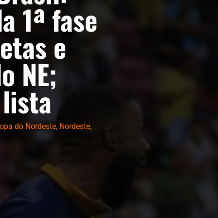
a 1ª fase
etas e
do NE;
 lista
opa do Nordeste
,
Nordeste
,