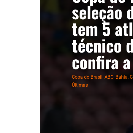
seleção d
tem 5 atl
técnico 
confira a
Copa do Brasil
,
ABC
,
Bahia
,
C
Últimas