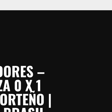
DORES –
A 0 X 1
ORTEÑO |