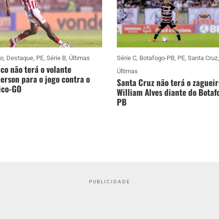
co
,
Destaque
,
PE
,
Série B
,
Últimas
Série C
,
Botafogo-PB
,
PE
,
Santa Cruz
,
co não terá o volante
Últimas
rson para o jogo contra o
Santa Cruz não terá o zagueir
ico-GO
William Alves diante do Botaf
PB
PUBLICIDADE