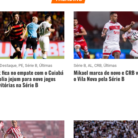
Destaque
,
PE
,
Série B
,
Últimas
Série B
,
AL
,
CRB
,
Últimas
 fica no empate com o Cuiabá
Mikael marca de novo e CRB 
lia jejum para nove jogos
o Vila Nova pela Série B
itórias na Série B