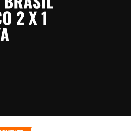
 BRASIL
O 2 X 1
VA