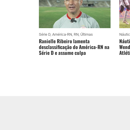
Série D
,
América-RN
,
RN
,
Últimas
Náuti
Ranielle Ribeiro lamenta
Náuti
desclassificação do América-RN na
Wende
Série D e assume culpa
Atlét