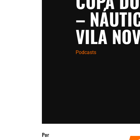
COPA DO
– NÁUTIC
VILA NO
Podcasts
Por