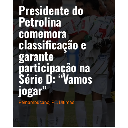
Presidente do
Petrolina
comemora
classificação e
garante
participação na
Série D: “Vamos
jogar”
Pernambucano
,
PE
,
Últimas