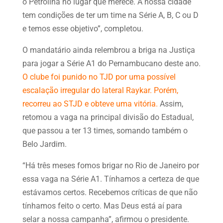
o Petrolina no lugar que merece. A nossa cidade
tem condições de ter um time na Série A, B, C ou D
e temos esse objetivo”, completou.
O mandatário ainda relembrou a briga na Justiça
para jogar a Série A1 do Pernambucano deste ano.
O clube foi punido no TJD por uma possível
escalação irregular do lateral Raykar. Porém,
recorreu ao STJD e obteve uma v
i
tória.
Assim,
retomou a vaga na principal divisão do Estadual,
que passou a ter 13 times, somando também o
Belo Jardim.
“Há três meses fomos brigar no Rio de Janeiro por
essa vaga na Série A1. Tínhamos a certeza de que
estávamos certos. Recebemos críticas de que não
tínhamos feito o certo. Mas Deus está aí para
selar a nossa campanha”, afirmou o presidente.