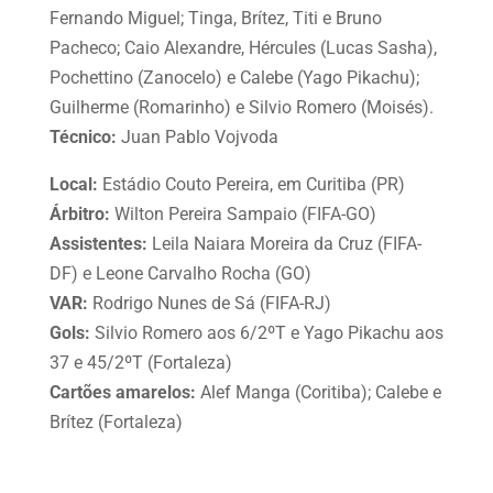
Fernando Miguel; Tinga, Brítez, Titi e Bruno
Pacheco; Caio Alexandre, Hércules (Lucas Sasha),
Pochettino (Zanocelo) e Calebe (Yago Pikachu);
Guilherme (Romarinho) e Silvio Romero (Moisés).
Técnico:
Juan Pablo Vojvoda
Local:
Estádio Couto Pereira, em Curitiba (PR)
Árbitro:
Wilton Pereira Sampaio (FIFA-GO)
Assistentes:
Leila Naiara Moreira da Cruz (FIFA-
DF) e Leone Carvalho Rocha (GO)
VAR:
Rodrigo Nunes de Sá (FIFA-RJ)
Gols:
Silvio Romero aos 6/2ºT e Yago Pikachu aos
37 e 45/2ºT (Fortaleza)
Cartões amarelos:
Alef Manga (Coritiba); Calebe e
Brítez (Fortaleza)