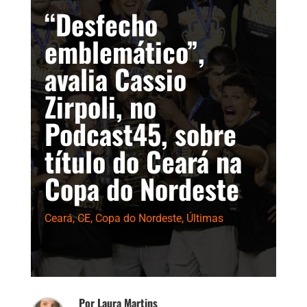
“Desfecho
emblemático”,
avalia Cassio
Zirpoli, no
Podcast45, sobre
título do Ceará na
Copa do Nordeste
Ceará
,
CE
,
Copa do Nordeste
,
Últimas
Por Laura Martins