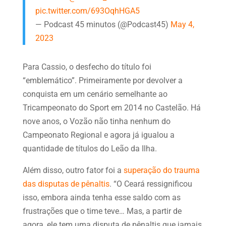
pic.twitter.com/693OqhHGA5
— Podcast 45 minutos (@Podcast45)
May 4,
2023
Para Cassio, o desfecho do título foi
“emblemático”. Primeiramente por devolver a
conquista em um cenário semelhante ao
Tricampeonato do Sport em 2014 no Castelão. Há
nove anos, o Vozão não tinha nenhum do
Campeonato Regional e agora já igualou a
quantidade de títulos do Leão da Ilha.
Além disso, outro fator foi a
superação do trauma
das disputas de pênaltis
. “O Ceará ressignificou
isso, embora ainda tenha esse saldo com as
frustrações que o time teve… Mas, a partir de
agora, ele tem uma disputa de pênaltis que jamais