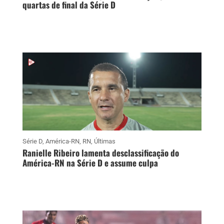
quartas de final da Série D
Série D
,
América-RN
,
RN
,
Últimas
Ranielle Ribeiro lamenta desclassificação do
América-RN na Série D e assume culpa