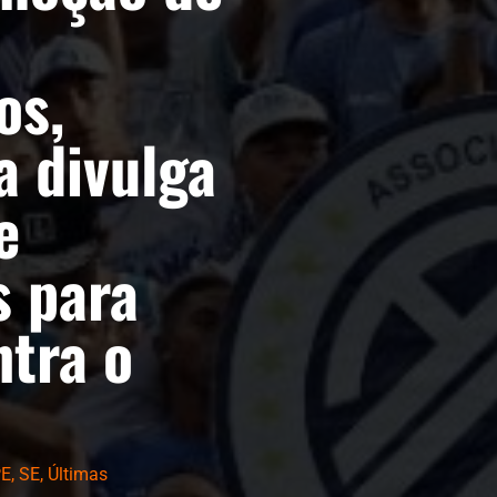
os,
a divulga
e
s para
ntra o
PE
,
SE
,
Últimas