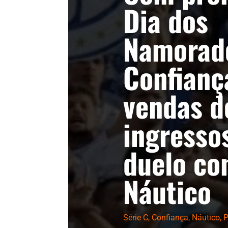
Dia dos
Namorad
Confianç
vendas d
ingresso
duelo co
Náutico
Série C
,
Confiança
,
Náutico
,