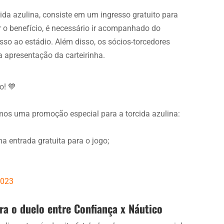
ida azulina, consiste em um ingresso gratuito para
ir o benefício, é necessário ir acompanhado do
so ao estádio. Além disso, os sócios-torcedores
a apresentação da carteirinha.
o! 💙
amos uma promoção especial para a torcida azulina:
ma entrada gratuita para o jogo;
2023
ara o duelo entre Confiança x Náutico