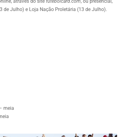
nline, através do site
futebolcard.com
, ou presencial,
 de Julho) e Loja Nação Proletária (13 de Julho).
 – meia
 meia