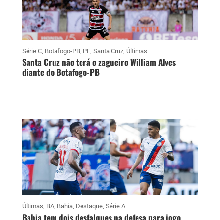
Série C
,
Botafogo-PB
,
PE
,
Santa Cruz
,
Últimas
Santa Cruz não terá o zagueiro William Alves
diante do Botafogo-PB
Últimas
,
BA
,
Bahia
,
Destaque
,
Série A
Bahia tem dois desfalques na defesa para jogo